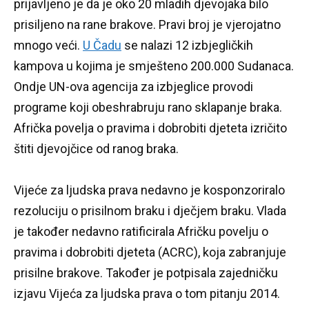
prijavljeno je da je oko 20 mladih djevojaka bilo
prisiljeno na rane brakove.
Pravi broj je vjerojatno
mnogo veći.
U Čadu
se nalazi 12 izbjegličkih
kampova u kojima je smješteno 200.000 Sudanaca.
Ondje UN-ova agencija za izbjeglice provodi
programe koji obeshrabruju rano sklapanje braka.
Afrička povelja o pravima i dobrobiti djeteta izričito
štiti djevojčice od ranog braka.
Vijeće za ljudska prava nedavno je kosponzoriralo
rezoluciju o prisilnom braku i dječjem braku.
Vlada
je također nedavno ratificirala Afričku povelju o
pravima i dobrobiti djeteta (ACRC), koja zabranjuje
prisilne brakove.
Također je potpisala zajedničku
izjavu Vijeća za ljudska prava o tom pitanju 2014.