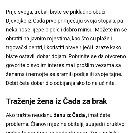
Prije svega, trebali biste se prikladno obući.
Djevojke iz Čada prvo primjećuju svoja stopala, pa
neka nose lijepe cipele i dobro mirišu.
Možete im se
obratiti na javnim mjestima, kao što su plaže i
trgovački centri, i koristiti prave riječi i izraze kako
biste ostavili dobar dojam.
Pobrinite se da otvoreno
govorite o svojim interesima i prošlim vezama sa
ženama i nemojte se sramiti podijeliti svoje tajne.
Dobit ćete dobar dio odbijanja ako to ne učinite.
Traženje žena iz Čada za brak
Ako tražite neudanu
ženu iz Čada
, imat ćete
problema.
Članovi njezine obitelji, susjedi i društvo
općenito smatraju je nedostojnom.
Zovu je čak i