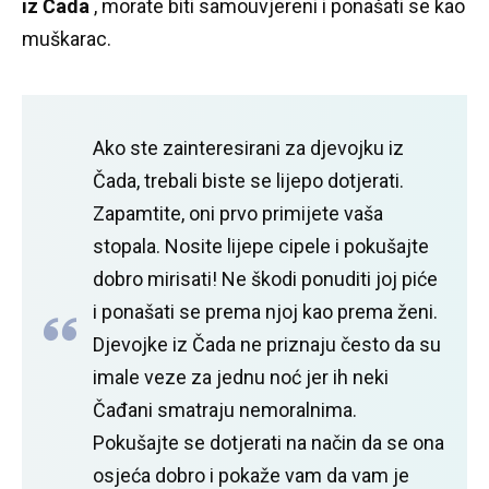
iz Čada
, morate biti samouvjereni i ponašati se kao
muškarac.
Ako ste zainteresirani za djevojku iz
Čada, trebali biste se lijepo dotjerati.
Zapamtite, oni prvo primijete vaša
stopala.
Nosite lijepe cipele i pokušajte
dobro mirisati!
Ne škodi ponuditi joj piće
i ponašati se prema njoj kao prema ženi.
Djevojke iz Čada ne priznaju često da su
imale veze za jednu noć jer ih neki
Čađani smatraju nemoralnima.
Pokušajte se dotjerati na način da se ona
osjeća dobro i pokaže vam da vam je