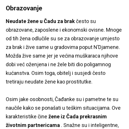
Obrazovanje
Neudate žene u Čadu za brak
često su
obrazovane, zaposlene i ekonomski ovisne.
Mnoge
od tih žena odlučile su se za obrazovanje umjesto
za brak i žive same u gradovima poput N’Djamene.
Možda žive same jer je većina muškaraca njihove
dobi već oženjena i ne žele biti dio poligamnog
kućanstva.
Osim toga, obitelj i susjedi često
tretiraju neudate žene kao prostitutke.
Osim jake osobnosti, Čađanke su i pametne te su
naučile kako se ponašati u teškim situacijama.
Ove
karakteristike čine
žene iz Čada prekrasnim
životnim partnericama
.
Snažne su i inteligentne,