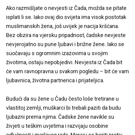
Ako razmišljate o nevjesti iz Čada, možda se pitate
isplati li se.
Iako ovaj dio svijeta ima visok postotak
muslimanskih žena, još uvijek je nacija kršćana.
Bez obzira na vjersku pripadnost, čadske nevjeste
nevjerojatno su pune ljubavi i brižne žene.
Iako se
suočavaju s ogromnim izazovima u svojim
životima, ostaju nepobjedivi.
Nevjesta iz Čada bit
će vam ravnopravna u svakom pogledu – bit će vam
ljubavnica, životna partnerica i prijateljica.
Budući da su žene u Čadu često loše tretirane u
vlastitoj zemlji, muškarci bi trebali paziti da budu
ljubazni prema njima.
Čadske žene navikle su
živjeti u teškim uvjetima i razvijaju osobine
odlučnosti i marljivog rada.
Moraju se boriti protiv