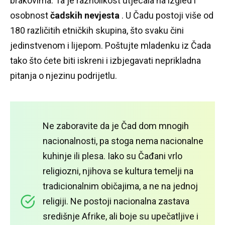
brakovima.
Ta je raznolikost utjecala na izgled i
osobnost
čadskih nevjesta
.
U Čadu postoji više od
180 različitih etničkih skupina, što svaku čini
jedinstvenom i lijepom.
Poštujte mladenku iz Čada
tako što ćete biti iskreni i izbjegavati neprikladna
pitanja o njezinu podrijetlu.
Ne zaboravite da je Čad dom mnogih
nacionalnosti, pa stoga nema nacionalne
kuhinje ili plesa.
Iako su Čađani vrlo
religiozni, njihova se kultura temelji na
tradicionalnim običajima, a ne na jednoj
religiji.
Ne postoji nacionalna zastava
središnje Afrike, ali boje su upečatljive i