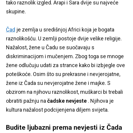
tako raznolik izgled.
Arapi i Sara dvije su najveće
skupine.
Čad
je zemlja u središnjoj Africi koja je bogata
raznolikošću.
U zemlji postoje dvije velike religije.
Nažalost, žene u Čadu se suočavaju s
diskriminacijom i mučenjem.
Zbog toga se mnoge
žene odlučuju udati za strance kako bi izbjegle ove
poteškoće.
Osim što su prekrasne i nevjerojatne,
žene iz Čada su nevjerojatne žene i majke.
S
obzirom na njihovu raznolikost, muškarci bi trebali
obratiti pažnju na
čadske nevjeste
.
Njihova je
kultura nažalost podcijenjena diljem svijeta.
Budite ljubazni prema nevjesti iz Čada