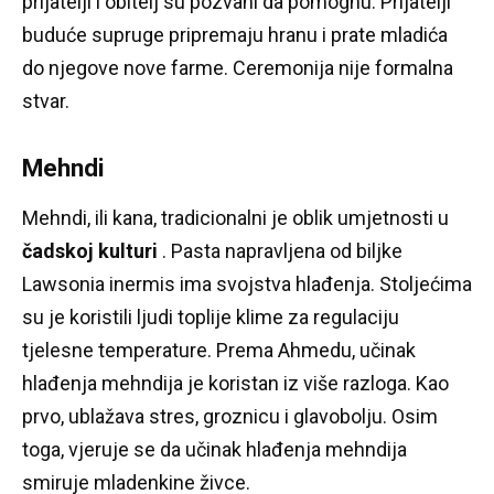
prijatelji i obitelj su pozvani da pomognu.
Prijatelji
buduće supruge pripremaju hranu i prate mladića
do njegove nove farme.
Ceremonija nije formalna
stvar.
Mehndi
Mehndi, ili kana, tradicionalni je oblik umjetnosti u
čadskoj kulturi
.
Pasta napravljena od biljke
Lawsonia inermis ima svojstva hlađenja.
Stoljećima
su je koristili ljudi toplije klime za regulaciju
tjelesne temperature.
Prema Ahmedu, učinak
hlađenja mehndija je koristan iz više razloga.
Kao
prvo, ublažava stres, groznicu i glavobolju.
Osim
toga, vjeruje se da učinak hlađenja mehndija
smiruje mladenkine živce.