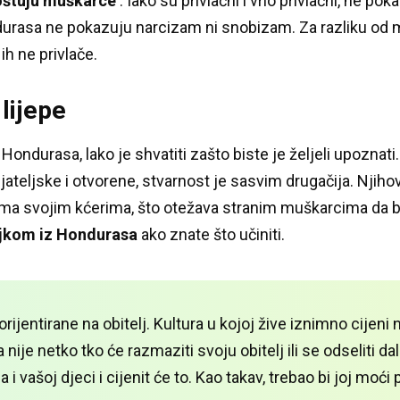
oštuju muškarce
.
Iako su privlačni i vrlo privlačni, ne p
Hondurasa ne pokazuju narcizam ni snobizam.
Za razliku od
 ih ne privlače.
lijepe
ondurasa, lako je shvatiti zašto biste je željeli upoznati
jateljske i otvorene, stvarnost je sasvim drugačija.
Njihov
rema svojim kćerima, što otežava stranim muškarcima da 
ojkom iz Hondurasa
ako znate što učiniti.
rijentirane na obitelj.
Kultura u kojoj žive iznimno cijeni
 nije netko tko će razmaziti svoju obitelj ili se odseliti d
i vašoj djeci i cijenit će to.
Kao takav, trebao bi joj moći p