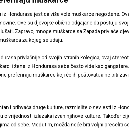
 iz Hondurasa jest da više vole muškarce nego žene.
Ova
movine.
Ove su djevojke obično odgajane da poštuju svoj
lušati.
Zapravo, mnoge muškarce sa Zapada privlače djev
 muškarca za kojeg se udaju.
durasa privlačnije od svojih stranih kolegica, ovaj stereo
arci i žene iz Hondurasa sebe često vide kao gangstere
e preferiraju muškarce koji će ih poštovati, a ne biti zavi
antan i prihvaća druge kulture, razmislite o nevjesti iz Ho
u o vrijednosti izlazaka izvan njihove kulture.
Također cij
ijima od sebe.
Međutim, možda neće biti voljni preseliti se