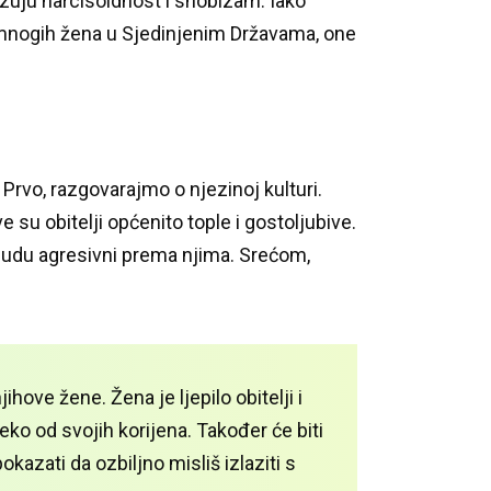
okazuju narcisoidnost i snobizam.
Iako
 mnogih žena u Sjedinjenim Državama, one
.
Prvo, razgovarajmo o njezinoj kulturi.
e su obitelji općenito tople i gostoljubive.
budu agresivni prema njima.
Srećom,
 njihove žene.
Žena je ljepilo obitelji i
aleko od svojih korijena.
Također će biti
okazati da ozbiljno misliš izlaziti s