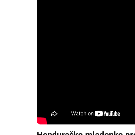
Honduraške mladenke pre