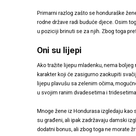
Primarni razlog zašto se honduraške žene 
rodne države radi buduće djece.
Osim tog
u poziciji brinuti se za njih.
Zbog toga pre
Oni su lijepi
Ako tražite lijepu mladenku, nema boljeg
karakter koji će zasigurno zaokupiti svač
lijepu plavušu sa zelenim očima, mogućn
u svojim ranim dvadesetima i tridesetima
Mnoge žene iz Hondurasa izgledaju kao s
su građeni, ali ipak zadržavaju damski izg
dodatni bonus, ali zbog toga ne morate žr