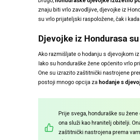
Drugo,
honduraške djevojke izuzetno p
znaju biti vrlo zavodljive, djevojke iz 
su vrlo prijateljski raspoložene, čak i kada
Djevojke iz Hondurasa su 
Ako razmišljate o hodanju s djevojkom iz H
Iako su honduraške žene općenito vrlo pri
One su izrazito zaštitnički nastrojene p
postoji mnogo opcija za
hodanje s djev
Prije svega, honduraške su žene o
ona služi kao hranitelj obitelji.
Ona
zaštitnički nastrojena prema vama 