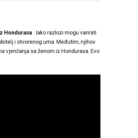
iz Hondurasa
.
Iako razlozi mogu varirati
obitelj i otvorenog uma.
Međutim, njihov
tima vjenčanja sa ženom iz Hondurasa.
Evo