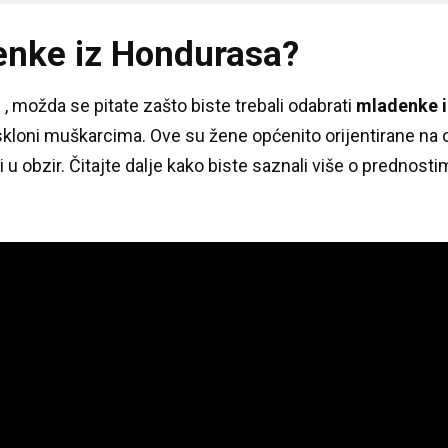
enke iz Hondurasa?
u
, možda se pitate zašto biste trebali odabrati
mladenke 
skloni muškarcima.
Ove su žene općenito orijentirane na 
i u obzir.
Čitajte dalje kako biste saznali više o prednos