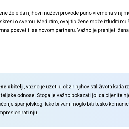
žene žele da njihovi muževi provode puno vremena s njim
i iskreni o svemu.
Međutim, ovaj tip žene može izluditi m
remna posvetiti se novom partneru.
Važno je prenijeti žena
ne obitelj
, važno je uzeti u obzir njihov stil života kada i
iteljske odnose.
Stoga je važno pokazati joj da cijenite nje
 učenje španjolskog.
Iako bi vam moglo biti teško komunic
presionirati nju.