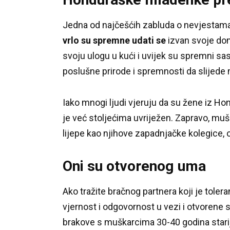
Jedna od najčešćih zabluda o nevjestama
vrlo su spremne udati se
izvan svoje do
svoju ulogu u kući i uvijek su spremni sas
poslušne prirode i spremnosti da slijede
Iako mnogi ljudi vjeruju da su žene iz Hon
je već stoljećima uvriježen.
Zapravo, mušk
lijepe kao njihove zapadnjačke kolegice, on
Oni su otvorenog uma
Ako tražite bračnog partnera koji je toler
vjernost i odgovornost u vezi i otvorene s
brakove s muškarcima 30-40 godina star