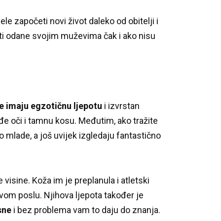
ele započeti novi život daleko od obitelji i
ti odane svojim muževima čak i ako nisu
 imaju egzotičnu ljepotu
i izvrstan
e oči i tamnu kosu.
Međutim, ako tražite
mlade, a još uvijek izgledaju fantastično
e visine.
Koža im je preplanula i atletski
 svom poslu.
Njihova ljepota također je
sne
i bez problema vam to daju do znanja.