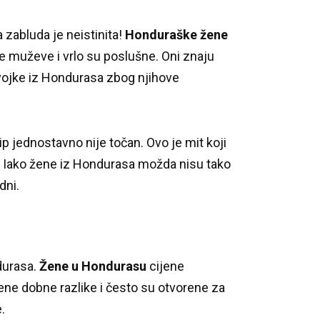
 zabluda je neistinita!
Honduraške žene
e muževe i vrlo su poslušne.
Oni znaju
ojke iz Hondurasa zbog njihove
tip jednostavno nije točan.
Ovo je mit koji
.
Iako žene iz Hondurasa možda nisu tako
dni.
ndurasa.
Žene u Hondurasu
cijene
ene dobne razlike i često su otvorene za
.