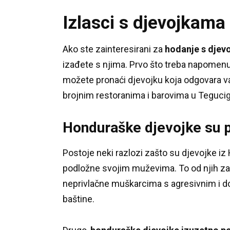
Izlasci s djevojkama
Ako ste zainteresirani za
hodanje s djev
izađete s njima.
Prvo što treba napomenut
možete pronaći djevojku koja odgovara 
brojnim restoranima i barovima u Tegucig
Honduraške djevojke su 
Postoje neki razlozi zašto su djevojke iz
podložne svojim muževima.
To od njih z
neprivlačne muškarcima s agresivnim i 
baštine.