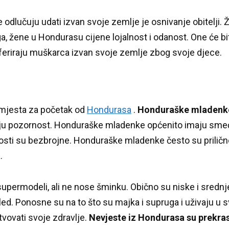
odlučuju udati izvan svoje zemlje je osnivanje obitelji.
Ž
a, žene u Hondurasu cijene lojalnost i odanost.
One će bi
feriraju muškarca izvan svoje zemlje zbog svoje djece.
 mjesta za početak od
Hondurasa
.
Honduraške mladenke
iju pozornost.
Honduraške mladenke općenito imaju smeđ
osti su bezbrojne.
Honduraške mladenke često su prilično 
.
upermodeli, ali ne nose šminku.
Obično su niske i srednj
led.
Ponosne su na to što su majka i supruga i uživaju u
tvovati svoje zdravlje.
Nevjeste iz Hondurasa su prekra