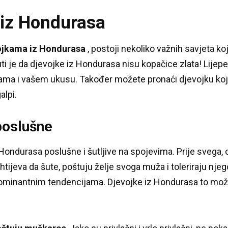
 iz Hondurasa
ojkama iz Hondurasa
, postoji nekoliko važnih savjeta koj
i je da djevojke iz Hondurasa nisu kopačice zlata!
Lijepe
vama i vašem ukusu.
Također možete pronaći djevojku koja
alpi.
poslušne
 Hondurasa poslušne i šutljive na spojevima.
Prije svega,
ahtijeva da šute, poštuju želje svoga muža i toleriraju nje
dominantnim tendencijama.
Djevojke iz Hondurasa to možda