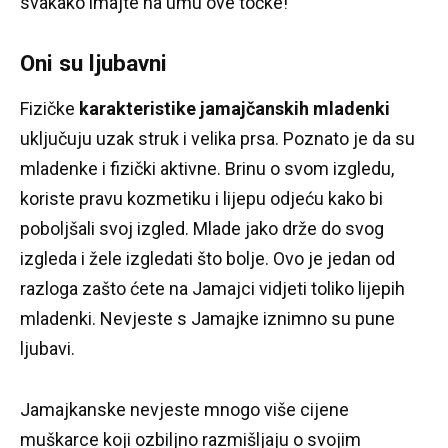
svakako imajte na umu ove točke!
Oni su ljubavni
Fizičke
karakteristike jamajčanskih mladenki
uključuju uzak struk i velika prsa.
Poznato je da su
mladenke i fizički aktivne.
Brinu o svom izgledu,
koriste pravu kozmetiku i lijepu odjeću kako bi
poboljšali svoj izgled.
Mlade jako drže do svog
izgleda i žele izgledati što bolje.
Ovo je jedan od
razloga zašto ćete na Jamajci vidjeti toliko lijepih
mladenki.
Nevjeste s Jamajke iznimno su pune
ljubavi.
Jamajkanske nevjeste mnogo više cijene
muškarce koji ozbiljno razmišljaju o svojim