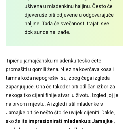
ušivena u mladenkinu ​​haljinu.
Često će
djeveruše biti odjevene u odgovarajuće
haljine.
Tada će svečanosti trajati sve
dok sunce ne izađe.
Tipičnu jamajčansku mladenku teško ćete
promašiti u gomili žena.
Njezina kovrčava kosa i
tamna koža nepogrešivi su, zbog čega izgleda
zapanjujuće.
Ona će također biti odličan izbor za
nekoga tko cijeni finije stvari u životu.
Izgled joj je
na prvom mjestu.
A izgled i stil mladenke s
Jamajke bit će nešto što će uvijek cijeniti.
Dakle,
ako želite
impresionirati mladenku s Jamajke
,