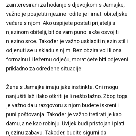
zainteresirani za hodanje s djevojkom s Jamajke,
važno je posjetiti njezine roditelje i imati obiteljske
večere s njom.
Ako uspijete postati prijatelji s
njezinom obitelji, bit će vam puno lakše osvojiti
njezino srce.
Također je važno uskladiti njezin stil i
odjenuti se u skladu s njim.
Bez obzira voli li ona
formalnu ili ležernu odjeću, morat ćete biti odjeveni
prikladno za određene situacije.
Žene s Jamajke imaju jake instinkte.
Oni mogu
nanjušiti laž i lako otkriti je li nešto lažno.
Zbog toga
je važno da u razgovoru s njom budete iskreni i
puni poštovanja.
Također je važno tretirati je kao
damu, a ne kao robinju.
Uvijek budi pristojan i plati
njezinu zabavu.
Također, budite sigurni da