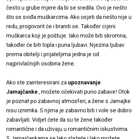
često u grube mjere da bi se sredila.
Ovo je nešto
što se sviđa muškarcima.
Ako osjeti da nešto nije u
redu, progovorit će i braniti se.
Također cijeni
muškarca koji je poštuje.
Iako može biti skromna,
također će biti topla i puna ljubavi.
Njezina ljubav
prema obitelji i prijateljima jedna je od
najprivlačnijih osobina žene.
Ako ste zainteresirani za
upoznavanje
Jamajčanke
, možete očekivati ​​puno zabave!
Otok
je poznat po zabavnoj atmosferi, a žene s Jamajke
nisu iznimka.
S njima je zabavno biti i vole se dobro
zabavljati.
Vidjet ćete da su te žene također
romantične i da uživaju u romantičnim iskustvima.
S Jamajčankama se lako slažete i lako možete