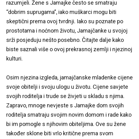
razumjeli.
Žene s Jamajke često se smatraju
“dobrim suprugama”, iako muškarci mogu biti
skeptični prema ovoj tvrdnji.
Iako su poznate po
prostotama i noćnom životu, Jamajčanke u svojoj
srži posjeduju nešto posebno.
Čitajte dalje kako
biste saznali više o ovoj prekrasnoj zemlji i njezinoj
kulturi.
Osim njezina izgleda, jamajčanske mladenke cijene
svoje obitelji i svoju ulogu u životu.
Cijene savjete
svojih roditelja i trude se živjeti u skladu s njima.
Zapravo, mnoge nevjeste s Jamajke dom svojih
roditelja smatraju svojim novim domom i rade kako
bi im pomogle s njihovim obiteljima.
Ove su žene
također sklone biti vrlo kritične prema svom