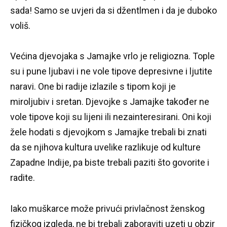
sada!
Samo se uvjeri da si džentlmen i da je duboko
voliš.
Većina djevojaka s Jamajke vrlo je religiozna.
Tople
su i pune ljubavi i ne vole tipove depresivne i ljutite
naravi.
One bi radije izlazile s tipom koji je
miroljubiv i sretan.
Djevojke s Jamajke također ne
vole tipove koji su lijeni ili nezainteresirani.
Oni koji
žele hodati s djevojkom s Jamajke trebali bi znati
da se njihova kultura uvelike razlikuje od kulture
Zapadne Indije, pa biste trebali paziti što govorite i
radite.
Iako muškarce može privući privlačnost ženskog
fizičkog izgleda, ne bi trebali zaboraviti uzeti u obzir