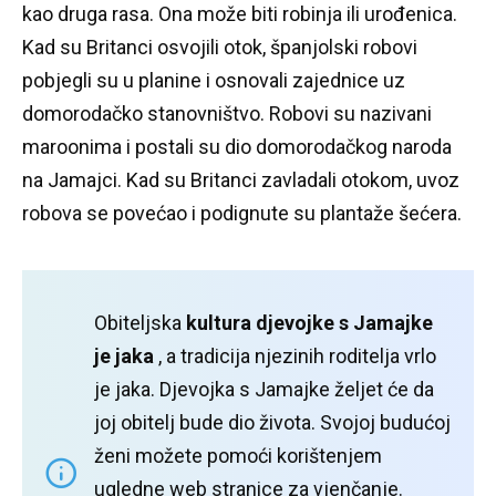
kao druga rasa.
Ona može biti robinja ili urođenica.
Kad su Britanci osvojili otok, španjolski robovi
pobjegli su u planine i osnovali zajednice uz
domorodačko stanovništvo.
Robovi su nazivani
maroonima i postali su dio domorodačkog naroda
na Jamajci.
Kad su Britanci zavladali otokom, uvoz
robova se povećao i podignute su plantaže šećera.
Obiteljska
kultura djevojke s Jamajke
je jaka
, a tradicija njezinih roditelja vrlo
je jaka.
Djevojka s Jamajke željet će da
joj obitelj bude dio života.
Svojoj budućoj
ženi možete pomoći korištenjem
ugledne web stranice za vjenčanje.