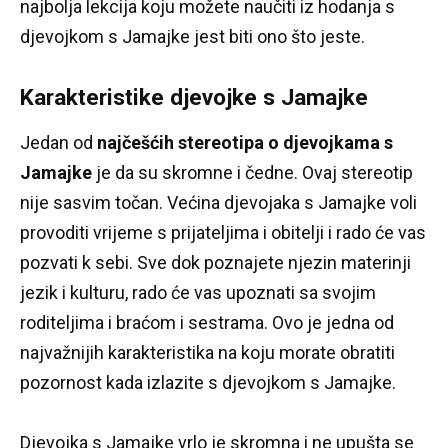
najbolja lekcija koju možete naučiti iz hodanja s
djevojkom s Jamajke jest biti ono što jeste.
Karakteristike djevojke s Jamajke
Jedan od
najčešćih stereotipa o djevojkama s
Jamajke
je da su skromne i čedne.
Ovaj stereotip
nije sasvim točan.
Većina djevojaka s Jamajke voli
provoditi vrijeme s prijateljima i obitelji i rado će vas
pozvati k sebi.
Sve dok poznajete njezin materinji
jezik i kulturu, rado će vas upoznati sa svojim
roditeljima i braćom i sestrama.
Ovo je jedna od
najvažnijih karakteristika na koju morate obratiti
pozornost kada izlazite s djevojkom s Jamajke.
Djevojka s Jamajke vrlo je skromna i ne upušta se