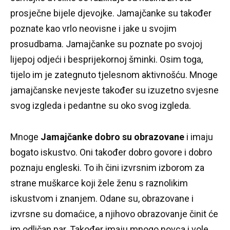
prosječne bijele djevojke.
Jamajčanke su također
poznate kao vrlo neovisne i jake u svojim
prosudbama.
Jamajčanke su poznate po svojoj
lijepoj odjeći i besprijekornoj šminki.
Osim toga,
tijelo im je zategnuto tjelesnom aktivnošću.
Mnoge
jamajčanske nevjeste također su izuzetno svjesne
svog izgleda i pedantne su oko svog izgleda.
Mnoge
Jamajčanke dobro su obrazovane
i imaju
bogato iskustvo.
Oni također dobro govore i dobro
poznaju engleski.
To ih čini izvrsnim izborom za
strane muškarce koji žele ženu s raznolikim
iskustvom i znanjem.
Odane su, obrazovane i
izvrsne su domaćice, a njihovo obrazovanje činit će
im odličan par.
Također imaju mnogo novca i vole