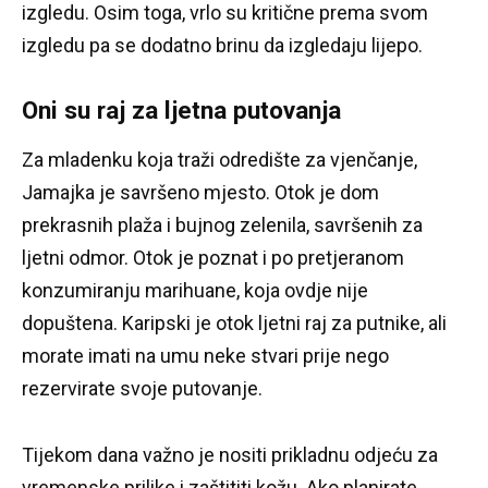
izgledu.
Osim toga, vrlo su kritične prema svom
izgledu pa se dodatno brinu da izgledaju lijepo.
Oni su raj za ljetna putovanja
Za mladenku koja traži odredište za vjenčanje,
Jamajka je savršeno mjesto.
Otok je dom
prekrasnih plaža i bujnog zelenila, savršenih za
ljetni odmor.
Otok je poznat i po pretjeranom
konzumiranju marihuane, koja ovdje nije
dopuštena.
Karipski je otok ljetni raj za putnike, ali
morate imati na umu neke stvari prije nego
rezervirate svoje putovanje.
Tijekom dana važno je nositi prikladnu odjeću za
vremenske prilike i zaštititi kožu.
Ako planirate