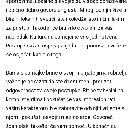
sportovima.
Lokalne djevojke su visoko obrazovane
i obično dobro govore engleski.
Mnogi od njih žive u
blizini lokalnih sveučilišta i koledža, što ih čini lakim
za pristup.
Također će biti vrlo otvoreni za vaš
napredak.
Kultura na Jamajci je vrlo jedinstvena.
Postoji snažan osjećaj zajednice i ponosa, a vi ćete
se osjećati kao dio toga.
Dama s Jamajke brine o svojim prijateljima i obitelji.
Važno je pokazati da ste džentlmen i preuzeti
odgovornost za svoje postupke.
Bit će zahvalni na
komplimentima i pokušat će vas impresionirati
vašim karakterom.
Ne zaboravite odvojiti vrijeme s
njom i pokušati osvojiti njezino srce.
Govoreći
španjolski također će vam pomoći.
U konačnici,